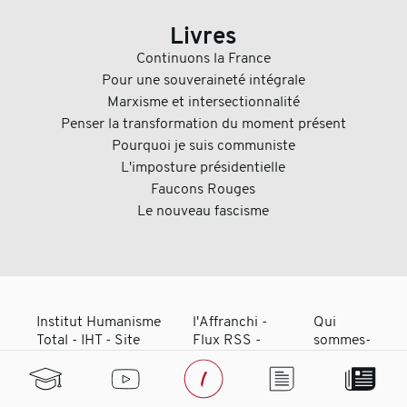
Livres
Continuons la France
Pour une souveraineté intégrale
Marxisme et intersectionnalité
Penser la transformation du moment présent
Pourquoi je suis communiste
L'imposture présidentielle
Faucons Rouges
Le nouveau fascisme
Institut Humanisme
l'Affranchi
-
Qui
Total - IHT - Site
Flux RSS
-
sommes-
officiel de Loïc
Bibliothèque
-
nous ?
Chaigneau
Adhérer