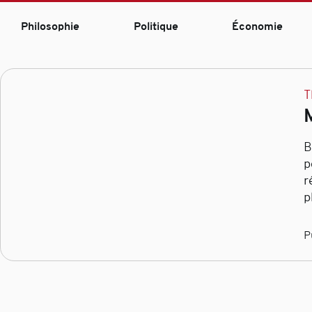
Philosophie
Politique
Économie
T
B
p
r
p
P