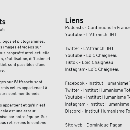
Liens
ts
Podcasts - Continuons la Franc
vés
Youtube - L'Affranchi IHT
, logos et pictogrammes,
es images et vidéos sur
Twitter - L'Affranchi IHT
ous propriété intellectuelle.
Youtube - Loïc Chaigneau
, réutilisation, diffusion et
Tiktok - Loïc Chaigneau
tiel, sont passibles d'une
Instagram- Loïc Chaigneau
re.
ges sur l'Affranchi sont
Facebook - Institut Humanisme 
hormis celles appartenant à
Twitter - Institut Humanisme Tot
uteurs sont mentionnés.
Youtube - Institut Humanisme T
Instagram - Institut Humanisme 
 appartient et qu'il n'est
, cela est une erreur
Discord - Institut Humanisme To
ise par notre équipe. Sur
ous retirerons le contenu
Site web - Dominique Pagani