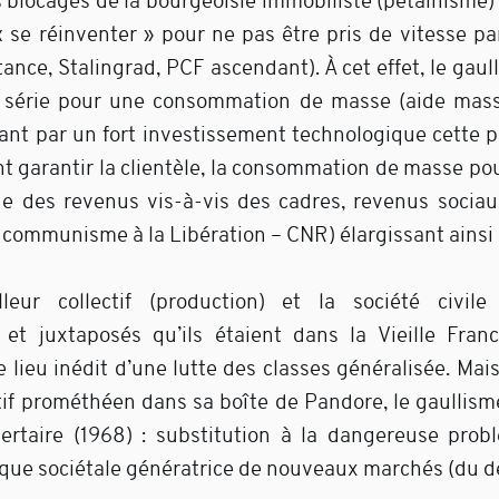
 blocages de la bourgeoisie immobiliste (pétainisme) 
« se réinventer » pour ne pas être pris de vitesse 
tance, Stalingrad, PCF ascendant). À cet effet, le gaul
e série pour une consommation de masse (aide massi
nt par un fort investissement technologique cette 
t garantir la clientèle, la consommation de masse po
que des revenus vis-à-vis des cadres, revenus sociaux
 communisme à la Libération – CNR) élargissant ainsi l
lleur collectif (production) et la société civile
et juxtaposés qu’ils étaient dans la Vieille France
le lieu inédit d’une lutte des classes généralisée. Mai
ctif prométhéen dans sa boîte de Pandore, le gaullism
ibertaire (1968) : substitution à la dangereuse prob
que sociétale génératrice de nouveaux marchés (du dé