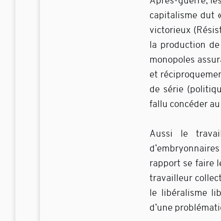
Après-guerre, les
capitalisme dut 
victorieux (Résis
la production d
monopoles assura
et réciproquemen
de série (politi
fallu concéder au
Aussi le travai
d’embryonnaires 
rapport se faire 
travailleur colle
le libéralisme l
d’une problémati