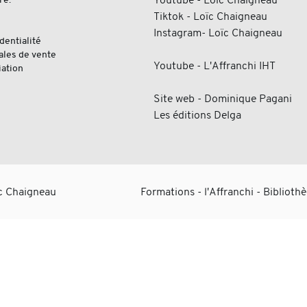
Youtube - Loïc Chaigneau
Tiktok - Loïc Chaigneau
Instagram- Loïc Chaigneau
dentialité
ales de vente
Youtube - L'Affranchi IHT
iation
Site web - Dominique Pagani
Les éditions Delga
ïc Chaigneau
Formations
-
l'Affranchi
-
Biblioth