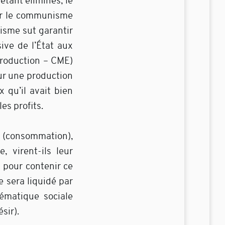
étant éliminés, le
par le communisme
lisme sut garantir
ve de l’État aux
production – CME)
ur une production
 qu’il avait bien
es profits.
 (consommation),
, virent-ils leur
s pour contenir ce
e sera liquidé par
lématique sociale
sir).