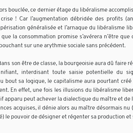
lors bouclée, ce dernier étage du libéralisme accompl
a crise ! Car l’augmentation débridée des profits (a
périsation généralisée et l’arnaque du libéralisme li
 que la consommation promise s’avérera n’être que c
ébouchant sur une arythmie sociale sans précédent.
ans son être de classe, la bourgeoisie aura dû faire 
nifiant, interdisant toute saisie potentielle du sign
u bout sa logique, le capitalisme aura pourtant créé
t. En effet, une fois les illusions du libéralisme liber
ctif apparu peut achever la dialectique du maître et de 
nces acquises, il dénie alors au maître désormais nu 
é) le pouvoir de désigner et régenter sa production 