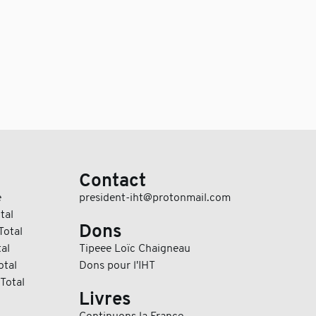
Contact
e
president-iht@protonmail.com
tal
Dons
Total
al
Tipeee Loïc Chaigneau
otal
Dons pour l'IHT
Total
Livres