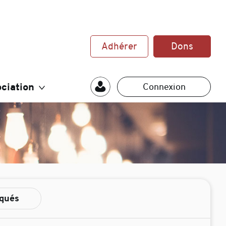
Adhérer
Dons
ciation
Connexion
qués