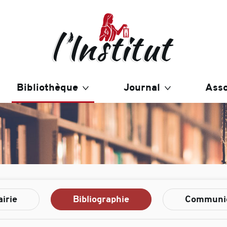
Bibliothèque
Journal
Asso
airie
Bibliographie
Communi